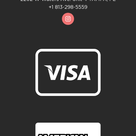
+1 813-298-5559
I
n
s
t
a
g
r
a
m